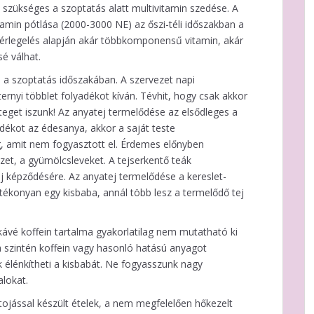
 szükséges a szoptatás alatt multivitamin szedése. A
amin pótlása (2000-3000 NE) az őszi-téli időszakban a
mérlegelés alapján akár többkomponensű vitamin, akár
é válhat.
s a szoptatás időszakában. A szervezet napi
iternyi többlet folyadékot kíván. Tévhit, hogy csak akkor
eget iszunk! Az anyatej termelődése az elsődleges a
adékot az édesanya, akkor a saját teste
g, amit nem fogyasztott el. Érdemes előnyben
zet, a gyümölcsleveket. A tejserkentő teák
j képződésére. Az anyatej termelődése a kereslet-
atékonyan egy kisbaba, annál több lesz a termelődő tej
kávé koffein tartalma gyakorlatilag nem mutatható ki
 szintén koffein vagy hasonló hatású anyagot
k élénkítheti a kisbabát. Ne fogyasszunk nagy
alokat.
tojással készült ételek, a nem megfelelően hőkezelt