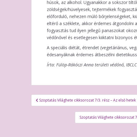
húsok, az alkohol. Ugyanakkor a sokszor tilt
zöldségek/hüvelyesek, tejtermékek fogyasztás
előforduló, nehezen múló bőrjelenségeket, ki
eltérő a széklete, akkor érdemes átgondolni 
fogyasztás tud ilyen jellegű panaszokat okozn
védőnővel és esetlegesen kiiktatni bizonyos é
A speciális diétát, étrendet (vegetáriánus, v
édesanyáknak érdemes átbeszélni dietetikussa
Írta: Fülöp-Rákóczi Anna területi védőnő, IBCL
Bejegyzés
Szoptatás Világhete cikksorozat 7/3. rész – Az első hetek
navigáció
Szoptatás Világhete cikksorozat 7