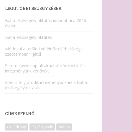
LEGUTÓBBI BEJEGYZÉSEK
Baba-elsősegély oktatás időpontjai a 2026.
évben
Baba-elsősegély oktatás
Módosul a területi védőnők elérhetősége
szeptember 1-jétől
Semmelweis nap alkalmából köszöntötték
intézményünk védőnőit
Idén is folytatódik intézményünknél a Baba-
elsősegély oktatás
CÍMKEFELHŐ
családi nap
légzésfigyelő
zumba