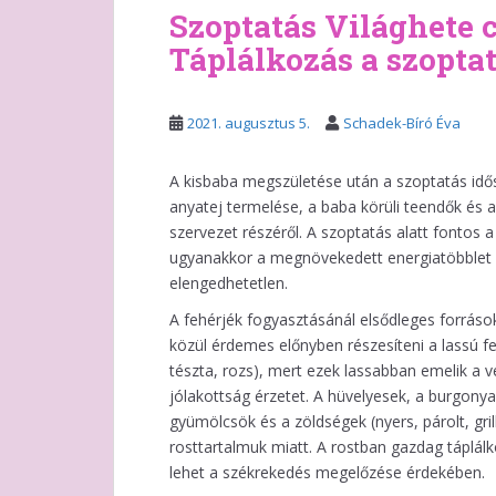
Szoptatás Világhete c
Táplálkozás a szoptat
2021. augusztus 5.
Schadek-Bíró Éva
A kisbaba megszületése után a szoptatás idős
anyatej termelése, a baba körüli teendők és a
szervezet részéről. A szoptatás alatt fontos a
ugyanakkor a megnövekedett energiatöbblet k
elengedhetetlen.
A fehérjék fogyasztásánál elsődleges források
közül érdemes előnyben részesíteni a lassú fe
tészta, rozs), mert ezek lassabban emelik a v
jólakottság érzetet. A hüvelyesek, a burgonya,
gyümölcsök és a zöldségek (nyers, párolt, gri
rosttartalmuk miatt. A rostban gazdag táplálk
lehet a székrekedés megelőzése érdekében.