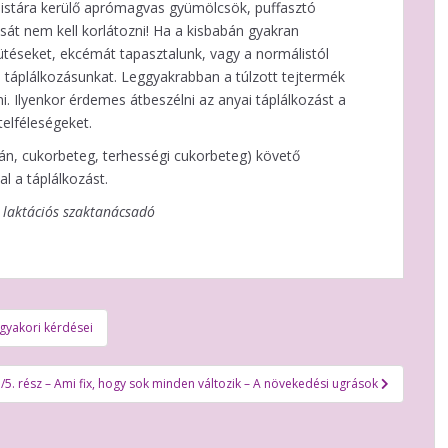
ólistára kerülő aprómagvas gyümölcsök, puffasztó
át nem kell korlátozni! Ha a kisbabán gyakran
ütéseket, ekcémát tapasztalunk, vagy a normálistól
a táplálkozásunkat. Leggyakrabban a túlzott tejtermék
i. Ilyenkor érdemes átbeszélni az anyai táplálkozást a
telféleségeket.
egán, cukorbeteg, terhességi cukorbeteg) követő
l a táplálkozást.
C laktációs szaktanácsadó
 gyakori kérdései
/5. rész – Ami fix, hogy sok minden változik – A növekedési ugrások