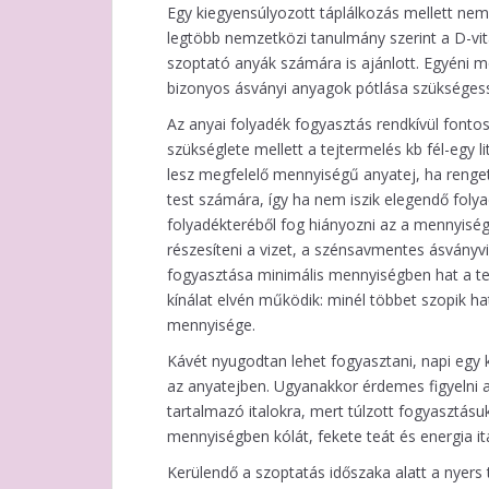
Egy kiegyensúlyozott táplálkozás mellett nem
legtöbb nemzetközi tanulmány szerint a D-vit
szoptató anyák számára is ajánlott. Egyéni 
bizonyos ásványi anyagok pótlása szükségess
Az anyai folyadék fogyasztás rendkívül fonto
szükséglete mellett a tejtermelés kb fél-egy l
lesz megfelelő mennyiségű anyatej, ha renget
test számára, így ha nem iszik elegendő foly
folyadékteréből fog hiányozni az a mennyisé
részesíteni a vizet, a szénsavmentes ásványvi
fogyasztása minimális mennyiségben hat a te
kínálat elvén működik: minél többet szopik h
mennyisége.
Kávét nyugodtan lehet fogyasztani, napi egy 
az anyatejben. Ugyanakkor érdemes figyelni a
tartalmazó italokra, mert túlzott fogyasztásu
mennyiségben kólát, fekete teát és energia it
Kerülendő a szoptatás időszaka alatt a nyers 