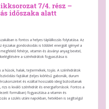
ikksorozat 7/4. rész –
ás időszaka alatt
zakában is fontos a helyes táplálkozás folytatása. Az
z éjszakai gondoskodás is többlet energiát igényel a
 megfelelő fehérje, vitamin és ásványi anyag bevitel,
ielégítésére a szénhidrátok fogyasztása is
 a húsok, halak, tejtermékek, tojás. A szénhidrátok
lszívódási fajtákat (teljes kiőrlésű gabonák, durum
ércukorszintet és ezáltal hosszabb ideig biztosítanak
 rizs is kiváló szénhidrát és energiaforrások. Fontos a
llezett formában) fogyasztása a vitamin és
ozás a szülés utáni napokban, hetekben is segítségül