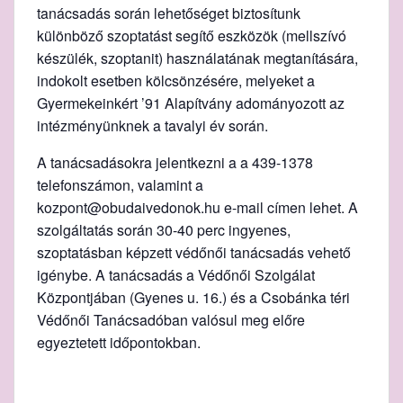
tanácsadás során lehetőséget biztosítunk
különböző szoptatást segítő eszközök (mellszívó
készülék, szoptanit) használatának megtanítására,
indokolt esetben kölcsönzésére, melyeket a
Gyermekeinkért ’91 Alapítvány adományozott az
intézményünknek a tavalyi év során.
A tanácsadásokra jelentkezni a a 439-1378
telefonszámon, valamint a
kozpont@obudaivedonok.hu e-mail címen lehet. A
szolgáltatás során 30-40 perc ingyenes,
szoptatásban képzett védőnői tanácsadás vehető
igénybe. A tanácsadás a Védőnői Szolgálat
Központjában (Gyenes u. 16.) és a Csobánka téri
Védőnői Tanácsadóban valósul meg előre
egyeztetett időpontokban.