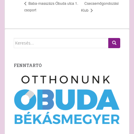
Csecsemőgondozási
Baba-masszázs Óbuda utca 1.
csoport
Klub
Keresés:
FENNTARTÓ