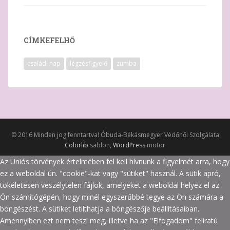
CÍMKEFELHŐ
családi nap
légzésfigyelő
zumba
© 2016 Minden jog fenntartva! Óbuda-Békásmegyer Védőnői Szolgálata
Colorlib
sablon,
WordPress
motor
Az Uniós törvények értelmében fel kell hívnunk a figyelmét arra, hogy
ez a weboldal ún. "cookie"-kat vagy "sütiket" használ. A sütik apró,
tökéletesen veszélytelen fájlok, amelyeket a weboldal helyez el az
Ön számítógépén, hogy minél egyszerűbbé tegye az Ön számára a
böngészést. A sütiket letilthatja a böngészője beállításaiban.
Amennyiben ezt nem teszi meg, illetve ha az "Elfogadom" feliratú