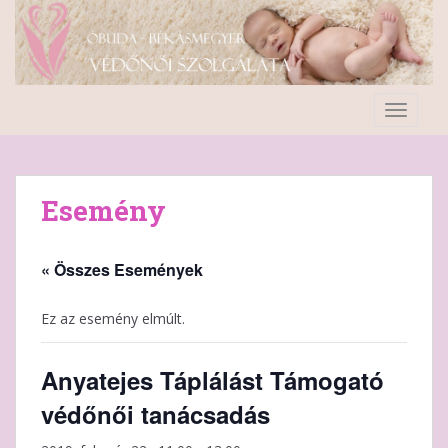
S
k
i
p
t
TOGGLE
o
m
a
i
Esemény
n
c
o
« Összes Események
n
t
Ez az esemény elmúlt.
e
n
Anyatejes Táplálást Támogató
t
védőnői tanácsadás