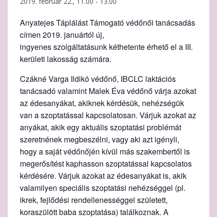
2019. február 22., 11.00
-
13.00
Anyatejes Táplálást Támogató védőnői tanácsadás
címen 2019. januártól új,
ingyenes szolgáltatásunk kéthetente érhető el a III.
kerületi lakosság számára.
Czákné Varga Ildikó védőnő, IBCLC laktációs
tanácsadó valamint Malek Éva védőnő várja azokat
az édesanyákat, akiknek kérdésük, nehézségük
van a szoptatással kapcsolatosan. Várjuk azokat az
anyákat, akik egy aktuális szoptatási problémát
szeretnének megbeszélni, vagy aki azt igényli,
hogy a saját védőnőjén kívül más szakembertől is
megerősítést kaphasson szoptatással kapcsolatos
kérdésére. Várjuk azokat az édesanyákat is, akik
valamilyen speciális szoptatási nehézséggel (pl.
ikrek, fejlődési rendellenességgel született,
koraszülött baba szoptatása) találkoznak. A