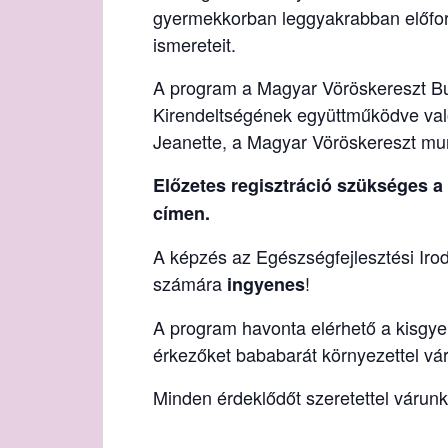
gyermekkorban leggyakrabban előford
ismereteit.
A program a Magyar Vöröskereszt Bud
Kirendeltségének együttműködve va
Jeanette, a Magyar Vöröskereszt mu
Előzetes regisztráció szükséges 
címen.
A képzés az Egészségfejlesztési Iro
számára
!
ingyenes
A program havonta elérhető a kisgy
érkezőket bababarát környezettel vár
Minden érdeklődőt szeretettel várunk