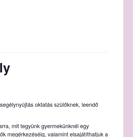
ly
egélynyújtás oktatás szülőknek, leendő
 arra, mit tegyünk gyermekünknél egy
ők megérkezéséig, valamint elsajátíthatjuk a