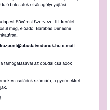
uló balesetek elsősegélynyújtási
apest Fővárosi Szervezet III. kerületi
lósul meg, előadó: Barabás Dénesné
nkatársa.
a kozpont@obudaivedonok.hu e-mail
da támogatásával az óbudai családok
ermekes családok számára, a gyermekkel
ják.
!