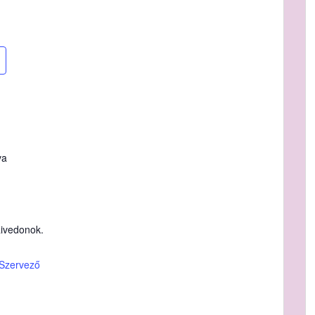
va
ivedonok.
 Szervező