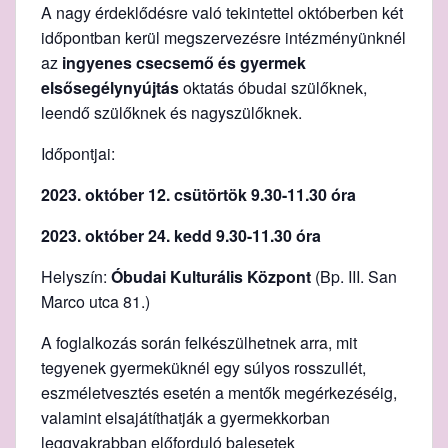
A nagy érdeklődésre való tekintettel októberben két
időpontban kerül megszervezésre intézményünknél
az
ingyenes csecsem
ő
és gyermek
els
ő
segélynyújtás
oktatás óbudai szülőknek,
leendő szülőknek és nagyszülőknek.
Időpontjai:
2023. október 12. csütörtök 9.30-11.30
óra
2023. október 24. kedd 9.30-11.30 óra
Helyszín:
Óbudai Kulturális Központ
(Bp. III. San
Marco utca 81.)
A foglalkozás során felkészülhetnek arra, mit
tegyenek gyermeküknél egy súlyos rosszullét,
eszméletvesztés esetén a mentők megérkezéséig,
valamint elsajátíthatják a gyermekkorban
leggyakrabban előforduló balesetek