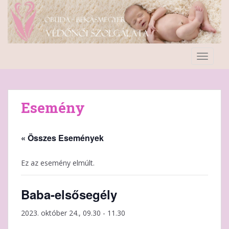
S
k
i
p
t
TOGGLE
o
m
a
i
Esemény
n
c
o
« Összes Események
n
t
Ez az esemény elmúlt.
e
n
Baba-elsősegély
t
2023. október 24., 09.30
-
11.30