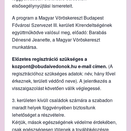
elsősegélynyújtási ismereteit.
A program a Magyar Vöröskereszt Budapest
Fővárosi Szervezet III. kerületi Kirendeltségének
együttműködve valósul meg, előadó: Barabás
Dénesné Jeanette, a Magyar Vöröskereszt
munkatársa.
Előzetes regisztráció szükséges a
kozpont@obudaivedonok.hu e-mail címen.
(A
regisztrációhoz szükséges adatok: név, hány fővel
érkeznek, területi védőnő neve). A jelentkezés a
visszaigazolást követően válik véglegessé.
3. kerületen kívüli családok számára a szabadon
maradt helyek függvényében biztosítunk
lehetőséget a részvételre.
Kérjük, mások egészségének védelme érdekében,
csak egészségesen jöjjenek a továbbképzésre.