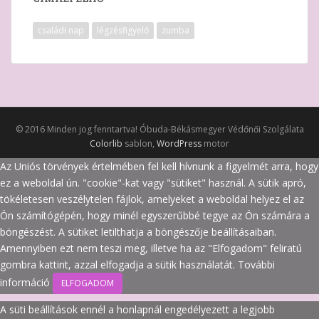
családi nap
légzésfigyelő
zumba
© 2016 Minden jog fenntartva! Óbuda-Békásmegyer Védőnői Szolgálata
Colorlib
sablon,
WordPress
motor
Az Uniós törvények értelmében fel kell hívnunk a figyelmét arra, hogy
ez a weboldal ún. "cookie"-kat vagy "sütiket" használ. A sütik apró,
tökéletesen veszélytelen fájlok, amelyeket a weboldal helyez el az
Ön számítógépén, hogy minél egyszerűbbé tegye az Ön számára a
böngészést. A sütiket letilthatja a böngészője beállításaiban.
Amennyiben ezt nem teszi meg, illetve ha az "Elfogadom" feliratú
gombra kattint, azzal elfogadja a sütik használatát.
További
információ
ELFOGADOM
A süti beállítások ennél a honlapnál engedélyezett a legjobb