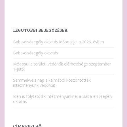
LEGUTÓBBI BEJEGYZÉSEK
Baba-elsősegély oktatás időpontjai a 2026. évben
Baba-elsősegély oktatás
Módosul a területi védőnők elérhetősége szeptember
1-jétől
Semmelweis nap alkalmából köszöntötték
intézményünk védőnőit
Idén is folytatódik intézményünknél a Baba-elsősegély
oktatás
CÍMKEFELHŐ