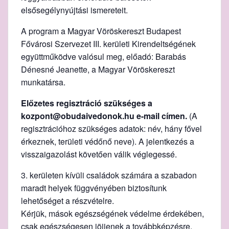
elsősegélynyújtási ismereteit.
A program a Magyar Vöröskereszt Budapest
Fővárosi Szervezet III. kerületi Kirendeltségének
együttműködve valósul meg, előadó: Barabás
Dénesné Jeanette, a Magyar Vöröskereszt
munkatársa.
Előzetes regisztráció szükséges a
kozpont@obudaivedonok.hu e-mail címen.
(A
regisztrációhoz szükséges adatok: név, hány fővel
érkeznek, területi védőnő neve). A jelentkezés a
visszaigazolást követően válik véglegessé.
3. kerületen kívüli családok számára a szabadon
maradt helyek függvényében biztosítunk
lehetőséget a részvételre.
Kérjük, mások egészségének védelme érdekében,
csak egészségesen jöjjenek a továbbképzésre.