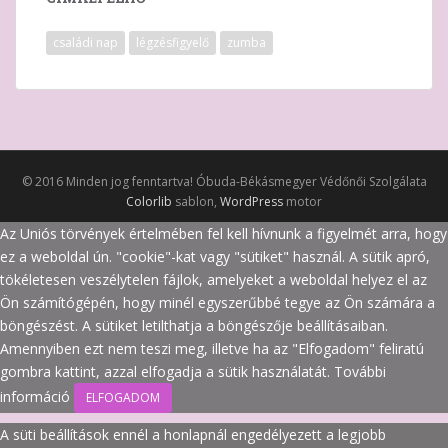
családi nap
légzésfigyelő
zumba
© 2016 Minden jog fenntartva! Óbuda-Békásmegyer Védőnői Szolgálata
Colorlib
sablon,
WordPress
motor
Az Uniós törvények értelmében fel kell hívnunk a figyelmét arra, hogy
ez a weboldal ún. "cookie"-kat vagy "sütiket" használ. A sütik apró,
tökéletesen veszélytelen fájlok, amelyeket a weboldal helyez el az
Ön számítógépén, hogy minél egyszerűbbé tegye az Ön számára a
böngészést. A sütiket letilthatja a böngészője beállításaiban.
Amennyiben ezt nem teszi meg, illetve ha az "Elfogadom" feliratú
gombra kattint, azzal elfogadja a sütik használatát.
További
információ
ELFOGADOM
A süti beállítások ennél a honlapnál engedélyezett a legjobb