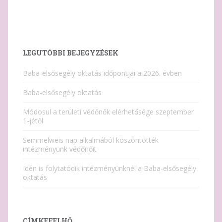
LEGUTÓBBI BEJEGYZÉSEK
Baba-elsősegély oktatás időpontjai a 2026. évben
Baba-elsősegély oktatás
Módosul a területi védőnők elérhetősége szeptember
1-jétől
Semmelweis nap alkalmából köszöntötték
intézményünk védőnőit
Idén is folytatódik intézményünknél a Baba-elsősegély
oktatás
CÍMKEFELHŐ