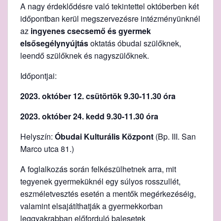
A nagy érdeklődésre való tekintettel októberben két
időpontban kerül megszervezésre intézményünknél
az
ingyenes csecsem
ő
és gyermek
els
ő
segélynyújtás
oktatás óbudai szülőknek,
leendő szülőknek és nagyszülőknek.
Időpontjai:
2023. október 12. csütörtök 9.30-11.30
óra
2023. október 24. kedd 9.30-11.30 óra
Helyszín:
Óbudai Kulturális Központ
(Bp. III. San
Marco utca 81.)
A foglalkozás során felkészülhetnek arra, mit
tegyenek gyermeküknél egy súlyos rosszullét,
eszméletvesztés esetén a mentők megérkezéséig,
valamint elsajátíthatják a gyermekkorban
leggyakrabban előforduló balesetek