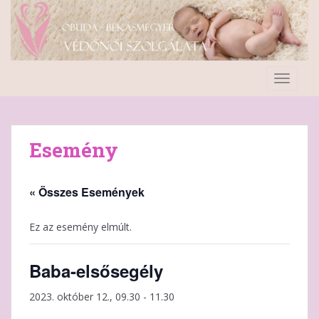
S
k
i
p
t
TOGGLE
o
m
a
i
Esemény
n
c
o
« Összes Események
n
t
Ez az esemény elmúlt.
e
n
Baba-elsősegély
t
2023. október 12., 09.30
-
11.30