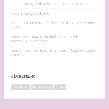
Baba-elsősegély oktatás időpontjai a 2026. évben
Baba-elsősegély oktatás
Módosul a területi védőnők elérhetősége szeptember
1-jétől
Semmelweis nap alkalmából köszöntötték
intézményünk védőnőit
Idén is folytatódik intézményünknél a Baba-elsősegély
oktatás
CÍMKEFELHŐ
családi nap
légzésfigyelő
zumba