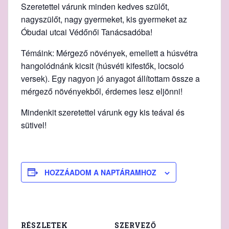
Szeretettel várunk minden kedves szülőt,
nagyszülőt, nagy gyermeket, kis gyermeket az
Óbudai utcai Védőnői Tanácsadóba!
Témáink: Mérgező növények, emellett a húsvétra
hangolódnánk kicsit (húsvéti kifestők, locsoló
versek). Egy nagyon jó anyagot állítottam össze a
mérgező növényekből, érdemes lesz eljönni!
Mindenkit szeretettel várunk egy kis teával és
sütivel!
HOZZÁADOM A NAPTÁRAMHOZ
RÉSZLETEK
SZERVEZŐ