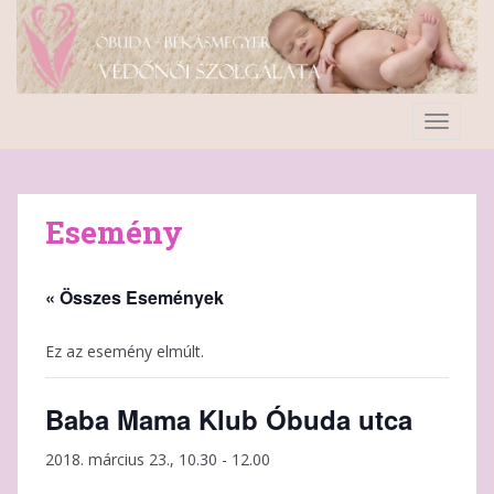
S
k
i
p
t
TOGGLE
o
m
a
i
Esemény
n
c
o
« Összes Események
n
t
Ez az esemény elmúlt.
e
n
Baba Mama Klub Óbuda utca
t
2018. március 23., 10.30
-
12.00