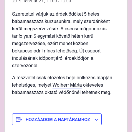
2019. február 27., 11.00
-
12.00
Szeretettel várjuk az érdeklődőket 5 hetes
babamasszázs kurzusunkra, mely szerdánként
kerül megszervezésre. A csecsemőgondozás
tanfolyam 5 egymást követő héten kerül
megszervezése, ezért menet közben
bekapcsolódni nincs lehetőség. Új csoport
indulásának időpontjáról érdeklődjön a
szervezőnél.
A részvétel csak előzetes bejelentkezés alapján
lehetséges, melyet
Wolherr Márta
okleveles
babamasszázs oktató védőnőnél tehetnek meg.
HOZZÁADOM A NAPTÁRAMHOZ