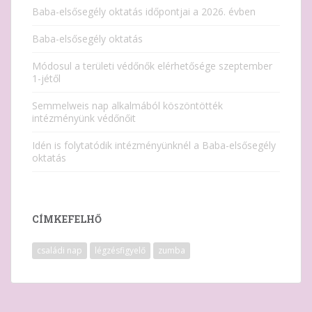
Baba-elsősegély oktatás időpontjai a 2026. évben
Baba-elsősegély oktatás
Módosul a területi védőnők elérhetősége szeptember
1-jétől
Semmelweis nap alkalmából köszöntötték
intézményünk védőnőit
Idén is folytatódik intézményünknél a Baba-elsősegély
oktatás
CÍMKEFELHŐ
családi nap
légzésfigyelő
zumba