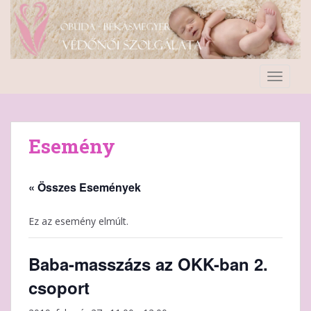
S
k
i
p
t
TOGGLE
o
m
a
i
Esemény
n
c
o
« Összes Események
n
t
Ez az esemény elmúlt.
e
n
Baba-masszázs az OKK-ban 2.
t
csoport