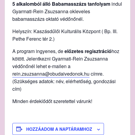
5 alkalomból álló Babamasszázs tanfolyam
indul
Gyarmati-Rein Zsuzsanna okleveles
babamasszázs oktató védőnőnél.
Helyszín: Kaszásdűlői Kulturális Központ ( Bp. III.
Pethe Ferenc tér 2.)
A program ingyenes, de
előzetes regisztráció
hoz
kötött. Jelentkezni Gyarmati-Rein Zsuzsanna
védőnőnél lehet e-mailen a
rein.zsuzsanna@obudaivedonok.hu
címre.
(Szükséges adatok: név, elérhetőség, gondozási
cím)
Minden érdeklődőt szeretettel várunk!
HOZZÁADOM A NAPTÁRAMHOZ