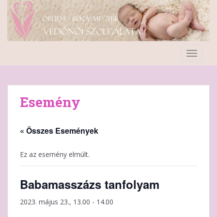
S
k
i
p
t
TOGGLE
o
m
a
i
Esemény
n
c
o
« Összes Események
n
t
Ez az esemény elmúlt.
e
n
Babamasszázs tanfolyam
t
2023. május 23., 13.00
-
14.00