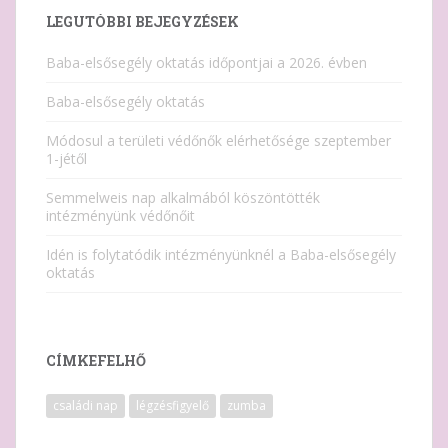
LEGUTÓBBI BEJEGYZÉSEK
Baba-elsősegély oktatás időpontjai a 2026. évben
Baba-elsősegély oktatás
Módosul a területi védőnők elérhetősége szeptember
1-jétől
Semmelweis nap alkalmából köszöntötték
intézményünk védőnőit
Idén is folytatódik intézményünknél a Baba-elsősegély
oktatás
CÍMKEFELHŐ
családi nap
légzésfigyelő
zumba