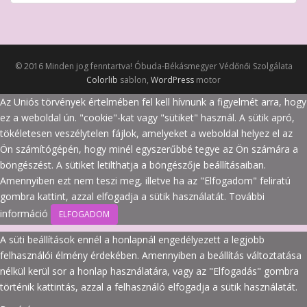
© 2016 Minden jog fenntartva! Óbuda-Békásmegyer Védőnői Szolgálata
Colorlib
sablon,
WordPress
motor
Az Uniós törvények értelmében fel kell hívnunk a figyelmét arra, hogy
ez a weboldal ún. "cookie"-kat vagy "sütiket" használ. A sütik apró,
tökéletesen veszélytelen fájlok, amelyeket a weboldal helyez el az
Ön számítógépén, hogy minél egyszerűbbé tegye az Ön számára a
böngészést. A sütiket letilthatja a böngészője beállításaiban.
Amennyiben ezt nem teszi meg, illetve ha az "Elfogadom" feliratú
gombra kattint, azzal elfogadja a sütik használatát.
További
információ
ELFOGADOM
A süti beállítások ennél a honlapnál engedélyezett a legjobb
felhasználói élmény érdekében. Amennyiben a beállítás változtatása
nélkül kerül sor a honlap használatára, vagy az "Elfogadás" gombra
történik kattintás, azzal a felhasználó elfogadja a sütik használatát.