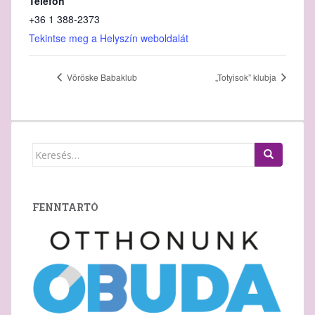
Telefon
+36 1 388‑2373
Tekintse meg a Helyszín weboldalát
Vöröske Babaklub
„Totyisok” klubja
Keresés:
FENNTARTÓ