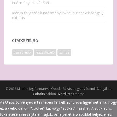
intézményünk védőnőit
Idén is folytatódik intézményünknél a Baba-elsősegély
oktatás
CÍMKEFELHŐ
családi nap
légzésfigyelő
zumba
© 2016 Minden jog fenntartva! Óbuda-Békásmegyer Védőnői Szolgálata
Colorlib
sablon,
WordPress
motor
Az Uniós törvények értelmében fel kell hívnunk a figyelmét arra, hogy
ez a weboldal ún. "cookie"-kat vagy "sütiket" használ. A sütik apró,
tökéletesen veszélytelen fájlok, amelyeket a weboldal helyez el az