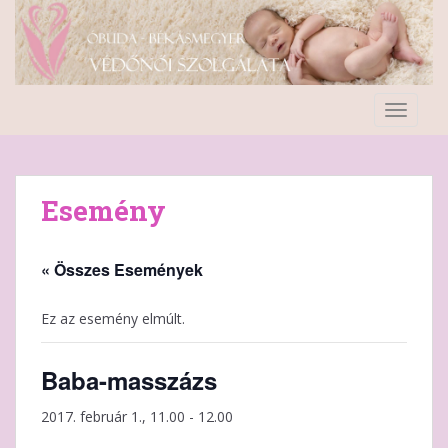
S
k
i
p
t
TOGGLE
o
m
a
i
Esemény
n
c
o
« Összes Események
n
t
Ez az esemény elmúlt.
e
n
Baba-masszázs
t
2017. február 1., 11.00
-
12.00