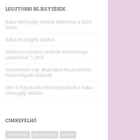
LEGUTÓBBI BEJEGYZÉSEK
Baba-elsősegély oktatás időpontjai a 2026.
évben
Baba-elsősegély oktatás
Módosul a területi védőnők elérhetősége
szeptember 1-jétől
Semmelweis nap alkalmából köszöntötték
intézményünk védőnőit
Idén is folytatódik intézményünknél a Baba-
elsősegély oktatás
CÍMKEFELHŐ
családi nap
légzésfigyelő
zumba