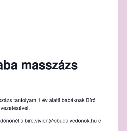
aba masszázs
zázs tanfolyam 1 év alatti babáknak Bíró
vezetésével.
dőnőnél a biro.vivien@obudaivedonok.hu e-