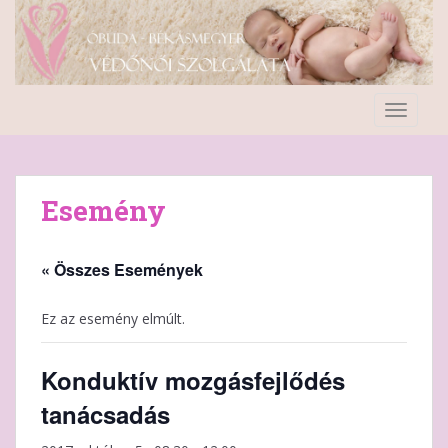
S
k
i
p
t
TOGGLE
o
m
a
i
Esemény
n
c
o
« Összes Események
n
t
Ez az esemény elmúlt.
e
n
Konduktív mozgásfejlődés
t
tanácsadás