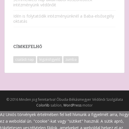
intézményünk védőnőit
Idén is folytatódik intézményünknél a Baba-elsősegély
oktatás
CÍMKEFELHŐ
családi nap
légzésfigyelő
zumba
© 2016 Minden jog fenntartva! Óbuda-Békásmegyer Védőnői Szolgálata
Colorlib
sablon,
WordPress
motor
Az Uniós törvények értelmében fel kell hívnunk a figyelmét arra, hogy
ez a weboldal ún. "cookie"-kat vagy "sütiket" használ. A sütik apró,
tökéletesen veszélytelen fájlok, amelyeket a weboldal helyez el az