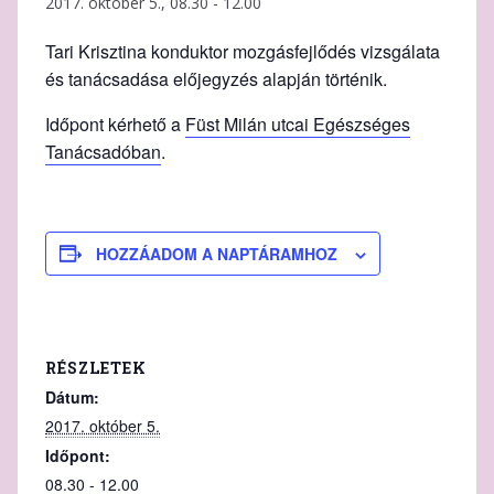
2017. október 5., 08.30
-
12.00
Tari Krisztina konduktor mozgásfejlődés vizsgálata
és tanácsadása előjegyzés alapján történik.
Időpont kérhető a
Füst Milán utcai Egészséges
Tanácsadóban
.
HOZZÁADOM A NAPTÁRAMHOZ
RÉSZLETEK
Dátum:
2017. október 5.
Időpont:
08.30 - 12.00