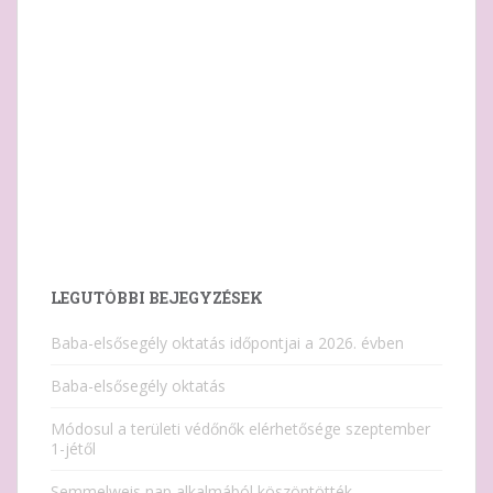
LEGUTÓBBI BEJEGYZÉSEK
Baba-elsősegély oktatás időpontjai a 2026. évben
Baba-elsősegély oktatás
Módosul a területi védőnők elérhetősége szeptember
1-jétől
Semmelweis nap alkalmából köszöntötték