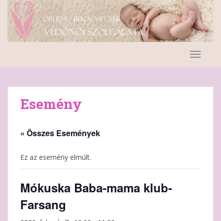
S
k
i
p
t
TOGGLE
o
m
a
i
Esemény
n
c
o
« Összes Események
n
t
Ez az esemény elmúlt.
e
n
Mókuska Baba-mama klub-
t
Farsang