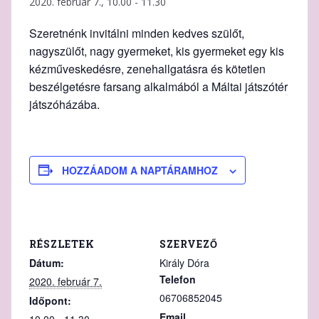
2020. február 7., 10.00
-
11.30
Szeretnénk invitálni minden kedves szülőt,
nagyszülőt, nagy gyermeket, kis gyermeket egy kis
kézműveskedésre, zenehallgatásra és kötetlen
beszélgetésre farsang alkalmából a Máltai játszótér
játszóházába.
HOZZÁADOM A NAPTÁRAMHOZ
RÉSZLETEK
SZERVEZŐ
Dátum:
Király Dóra
Telefon
2020. február 7.
06706852045
Időpont:
Email
10.00 - 11.30