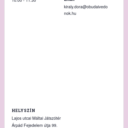
kiraly.dora@obudaivedo
nok.hu
HELYSZÍN
Lajos utcai Máltai Játszótér
Árpád Fejedelem útja 99.