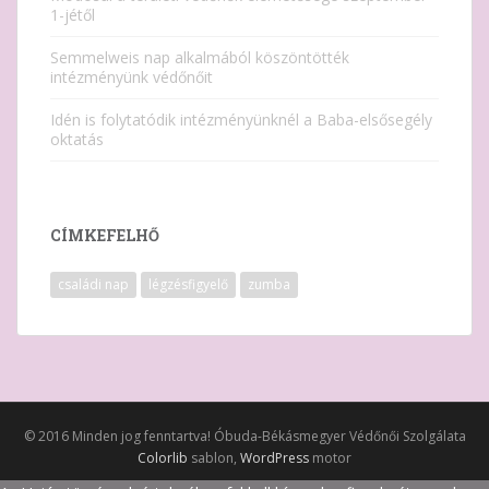
1-jétől
Semmelweis nap alkalmából köszöntötték
intézményünk védőnőit
Idén is folytatódik intézményünknél a Baba-elsősegély
oktatás
CÍMKEFELHŐ
családi nap
légzésfigyelő
zumba
© 2016 Minden jog fenntartva! Óbuda-Békásmegyer Védőnői Szolgálata
Colorlib
sablon,
WordPress
motor