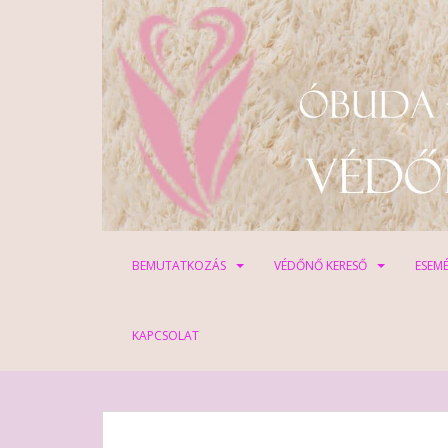
S
k
i
p
t
o
m
a
i
n
c
o
BEMUTATKOZÁS
VÉDŐNŐ KERESŐ
ESEM
n
t
e
KAPCSOLAT
n
t