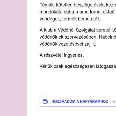
Témák: kötetlen beszélgetések, kézm
mondókák, baba-mama torna, aktuáli
vendégek, termék bemutatók.
A klub a Védőnői Szolgálat keretei k
védőnőinek szervezésében, Hábelné Gu
védőnők vezetésével zajlik.
A részvétel ingyenes.
Kérjük csak egészségesen látogassák
HOZZÁADOM A NAPTÁRAMHOZ