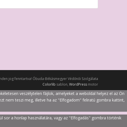
nden jog fenntartva! Óbuda-Békásmegyer Védőnői Szolgálata
Colorlib
sablon,
WordPress
motor
tökéletesen veszélytelen fájlok, amelyeket a weboldal helyez el az Ön
t nem teszi meg, illetve ha az "Elfogadom" feliratú gombra kattint,
rül sor a honlap használatára, vagy az "Elfogadás" gombra történik