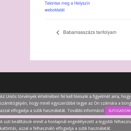
Tekintse meg a Helyszín
weboldalát
Babamasszázs tanfolyam
Az Uniós törvények értelmében fel kell hívnunk a figyelmét arra, hogy
számítógépén, hogy minél egyszerűbbé tegye az Ön számára a böngészé
azzal elfogadja a sütik használatát.
További információ
ELFOGADOM
A süti beállítások ennél a honlapnál engedélyezett a legjobb felhasz
kattintás, azzal a felhasználó elfogadja a sütik használatát.