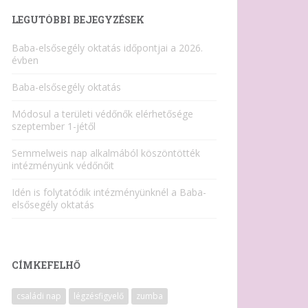
LEGUTÓBBI BEJEGYZÉSEK
Baba-elsősegély oktatás időpontjai a 2026.
évben
Baba-elsősegély oktatás
Módosul a területi védőnők elérhetősége
szeptember 1-jétől
Semmelweis nap alkalmából köszöntötték
intézményünk védőnőit
Idén is folytatódik intézményünknél a Baba-
elsősegély oktatás
CÍMKEFELHŐ
családi nap
légzésfigyelő
zumba