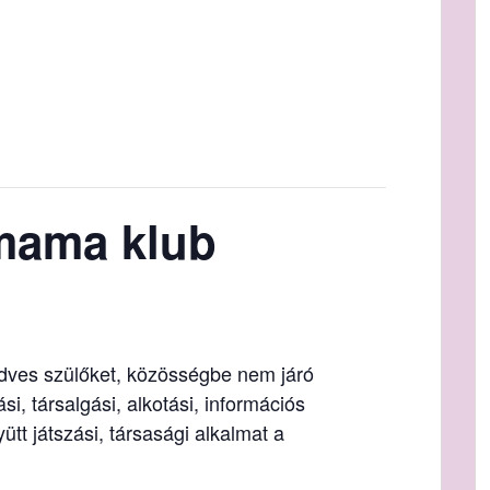
mama klub
edves szülőket, közösségbe nem járó
si, társalgási, alkotási, információs
tt játszási, társasági alkalmat a