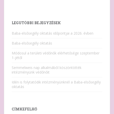
LEGUTÓBBI BEJEGYZÉSEK
Baba-elsősegély oktatás időpontjai a 2026. évben
Baba-elsősegély oktatás
Módosul a területi védőnők elérhetősége szeptember
1-jétől
Semmelweis nap alkalmából köszöntötték
intézményünk védőnőit
Idén is folytatódik intézményünknél a Baba-elsősegély
oktatás
CÍMKEFELHŐ