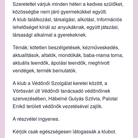
Szeretettel várjuk minden héten a kedves szülőket,
közösségbe nem járó gyermekükkel együtt.
A
klub
találkozási, társalgási, alkotási, információs
lehetőséget kínál az anyukáknak, együtt játszási,
társasági alkalmat a gyerekeknek.
Témák: kötetlen beszélgetések, kézműveskedés,
aktualitások, altatók, mondókák, baba-mama torna,
aktuális teendők, ápolási teendők, meghívott
vendégek, termék bemutatók.
A klub a Védőnői Szolgálat keretei között, a
Vörösvári úti Védőnői tanácsadó védőnőinek
szervezésében, Hábelné Gulyás Szilvia, Palotai
Enikő területi védőnők vezetésével zajlik.
A részvétel ingyenes.
Kérjük csak egészségesen látogassák a klubot.