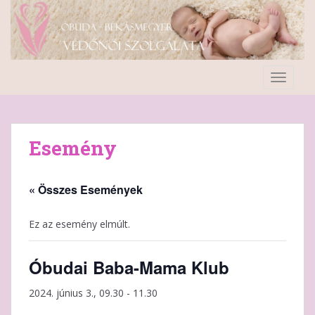
S
k
i
p
t
TOGGLE
o
m
a
i
Esemény
n
c
o
« Összes Események
n
t
Ez az esemény elmúlt.
e
n
Óbudai Baba-Mama Klub
t
2024. június 3., 09.30
-
11.30