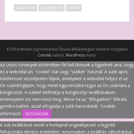
családi nap
légzésfigyelő
zumba
© 2016 Minden jog fenntartva! Óbuda-Békásmegyer Védőnői Szolgálata
Colorlib
sablon,
WordPress
motor
Az Uniós törvények értelmében fel kell hívnunk a figyelmét arra, hogy
ez a weboldal ún. "cookie"-kat vagy "sütiket" használ. A sütik apró,
tökéletesen veszélytelen fájlok, amelyeket a weboldal helyez el az
Ön számítógépén, hogy minél egyszerűbbé tegye az Ön számára a
böngészést. A sütiket letilthatja a böngészője beállításaiban.
Amennyiben ezt nem teszi meg, illetve ha az "Elfogadom" feliratú
gombra kattint, azzal elfogadja a sütik használatát.
További
információ
ELFOGADOM
A süti beállítások ennél a honlapnál engedélyezett a legjobb
felhasználói élmény érdekében. Amennyiben a beállítás változtatása