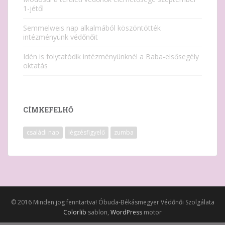
1-jétől
Semmelweis nap alkalmából köszöntötték
intézményünk védőnőit
Idén is folytatódik intézményünknél a Baba-elsősegély
oktatás
CÍMKEFELHŐ
családi nap
légzésfigyelő
zumba
© 2016 Minden jog fenntartva! Óbuda-Békásmegyer Védőnői Szolgálata
Colorlib
sablon,
WordPress
motor