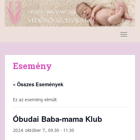
S
k
i
p
t
TOGGLE
o
m
a
i
Esemény
n
c
o
« Összes Események
n
t
Ez az esemény elmúlt.
e
n
Óbudai Baba-mama Klub
t
2024. október 7., 09.30
-
11.30