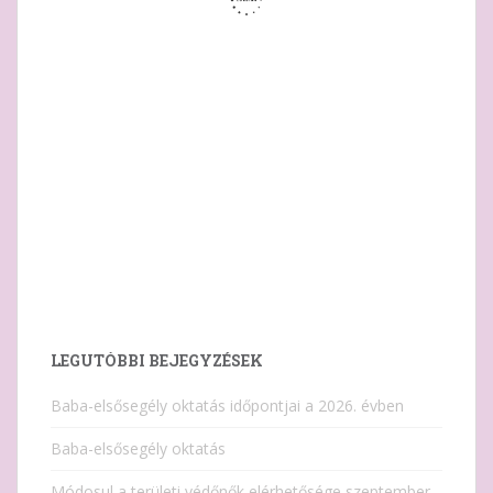
LEGUTÓBBI BEJEGYZÉSEK
Baba-elsősegély oktatás időpontjai a 2026. évben
Baba-elsősegély oktatás
Módosul a területi védőnők elérhetősége szeptember