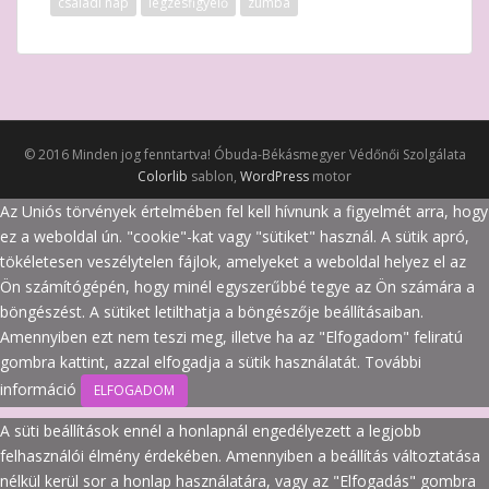
családi nap
légzésfigyelő
zumba
© 2016 Minden jog fenntartva! Óbuda-Békásmegyer Védőnői Szolgálata
Colorlib
sablon,
WordPress
motor
Az Uniós törvények értelmében fel kell hívnunk a figyelmét arra, hogy
ez a weboldal ún. "cookie"-kat vagy "sütiket" használ. A sütik apró,
tökéletesen veszélytelen fájlok, amelyeket a weboldal helyez el az
Ön számítógépén, hogy minél egyszerűbbé tegye az Ön számára a
böngészést. A sütiket letilthatja a böngészője beállításaiban.
Amennyiben ezt nem teszi meg, illetve ha az "Elfogadom" feliratú
gombra kattint, azzal elfogadja a sütik használatát.
További
információ
ELFOGADOM
A süti beállítások ennél a honlapnál engedélyezett a legjobb
felhasználói élmény érdekében. Amennyiben a beállítás változtatása
nélkül kerül sor a honlap használatára, vagy az "Elfogadás" gombra