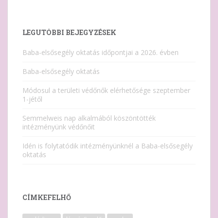
LEGUTÓBBI BEJEGYZÉSEK
Baba-elsősegély oktatás időpontjai a 2026. évben
Baba-elsősegély oktatás
Módosul a területi védőnők elérhetősége szeptember
1-jétől
Semmelweis nap alkalmából köszöntötték
intézményünk védőnőit
Idén is folytatódik intézményünknél a Baba-elsősegély
oktatás
CÍMKEFELHŐ