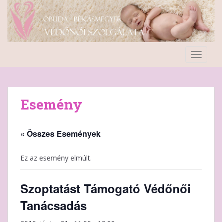
S
k
i
p
t
TOGGLE
o
m
a
i
Esemény
n
c
o
« Összes Események
n
t
Ez az esemény elmúlt.
e
n
Szoptatást Támogató Védőnői
t
Tanácsadás