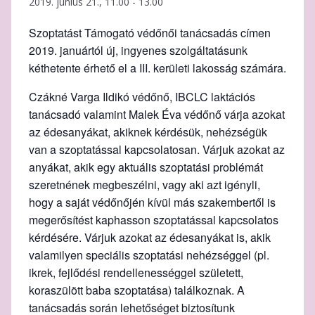
2019. június 21., 11.00
-
13.00
Szoptatást Támogató védőnői tanácsadás címen
2019. januártól új, ingyenes szolgáltatásunk
kéthetente érhető el a III. kerületi lakosság számára.
Czákné Varga Ildikó védőnő, IBCLC laktációs
tanácsadó valamint Malek Éva védőnő várja azokat
az édesanyákat, akiknek kérdésük, nehézségük
van a szoptatással kapcsolatosan. Várjuk azokat az
anyákat, akik egy aktuális szoptatási problémát
szeretnének megbeszélni, vagy aki azt igényli,
hogy a saját védőnőjén kívül más szakembertől is
megerősítést kaphasson szoptatással kapcsolatos
kérdésére. Várjuk azokat az édesanyákat is, akik
valamilyen speciális szoptatási nehézséggel (pl.
ikrek, fejlődési rendellenességgel született,
koraszülött baba szoptatása) találkoznak. A
tanácsadás során lehetőséget biztosítunk