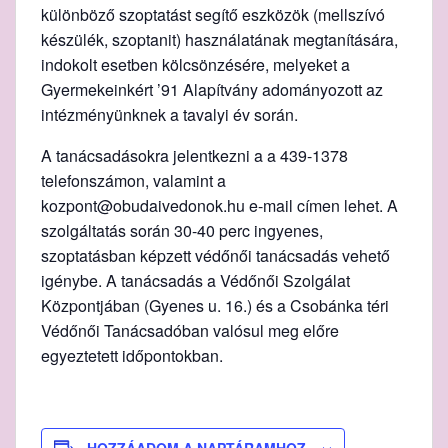
különböző szoptatást segítő eszközök (mellszívó
készülék, szoptanit) használatának megtanítására,
indokolt esetben kölcsönzésére, melyeket a
Gyermekeinkért ’91 Alapítvány adományozott az
intézményünknek a tavalyi év során.
A tanácsadásokra jelentkezni a a 439-1378
telefonszámon, valamint a
kozpont@obudaivedonok.hu e-mail címen lehet. A
szolgáltatás során 30-40 perc ingyenes,
szoptatásban képzett védőnői tanácsadás vehető
igénybe. A tanácsadás a Védőnői Szolgálat
Központjában (Gyenes u. 16.) és a Csobánka téri
Védőnői Tanácsadóban valósul meg előre
egyeztetett időpontokban.
HOZZÁADOM A NAPTÁRAMHOZ