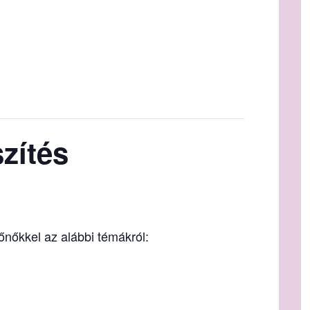
szítés
nőkkel az alábbi témákról: