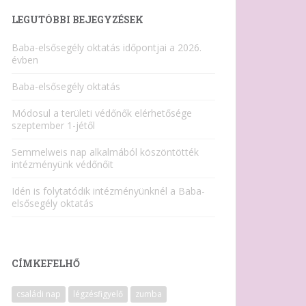
LEGUTÓBBI BEJEGYZÉSEK
Baba-elsősegély oktatás időpontjai a 2026.
évben
Baba-elsősegély oktatás
Módosul a területi védőnők elérhetősége
szeptember 1-jétől
Semmelweis nap alkalmából köszöntötték
intézményünk védőnőit
Idén is folytatódik intézményünknél a Baba-
elsősegély oktatás
CÍMKEFELHŐ
családi nap
légzésfigyelő
zumba