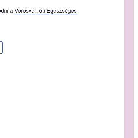
ődni a
Vörösvári úti Egészséges