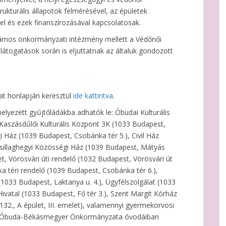
rukturális állapotok felmérésével, az épületek
vel és ezek finanszírozásával kapcsolatosak.
zámos önkormányzati intézmény mellett a Védőnői
átogatások során is eljuttatnak az általuk gondozott
zat honlapján keresztül
ide kattintva
.
ihelyezett gyűjtőládákba adhatók le: Óbudai Kulturális
Kaszásdűlői Kulturális Központ 3K (1033 Budapest,
 Ház (1039 Budapest, Csobánka tér 5.), Civil Ház
 Csillaghegyi Közösségi Ház (1039 Budapest, Mátyás
et, Vörösvári úti rendelő (1032 Budapest, Vörösvári út
a téri rendelő (1039 Budapest, Csobánka tér 6.),
033 Budapest, Laktanya u. 4.), Ügyfélszolgálat (1033
Hivatal (1033 Budapest, Fő tér 3.), Szent Margit Kórház
132., A épület, III. emelet), valamennyi gyermekorvosi
nt Óbuda-Békásmegyer Önkormányzata óvodáiban