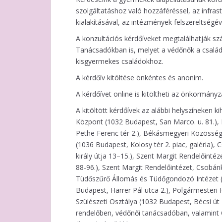
szolgáltatáshoz való hozzáféréssel, az infrast
kialakításával, az intézmények felszereltségé
A konzultációs kérdőíveket megtalálhatják s
Tanácsadókban is, melyet a védőnők a családl
kisgyermekes családokhoz.
A kérdőív kitöltése önkéntes és anonim.
A kérdőívet online is kitöltheti az önkormány
A kitöltött kérdőívek az alábbi helyszíneken k
Központ (1032 Budapest, San Marco. u. 81.), 
Pethe Ferenc tér 2.), Békásmegyeri Közösségi
(1036 Budapest, Kolosy tér 2. piac, galéria),
király útja 13–15.), Szent Margit Rendelőintéz
88-96.), Szent Margit Rendelőintézet, Csobánk
Tüdőszűrő Állomás és Tüdőgondozó Intézet (1
Budapest, Harrer Pál utca 2.), Polgármesteri 
Szülészeti Osztálya (1032 Budapest, Bécsi út 
rendelőben, védőnői tanácsadóban, valami