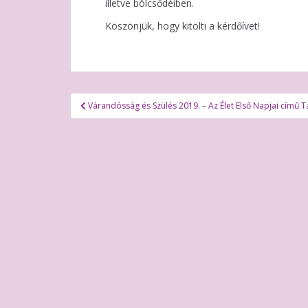
illetve bölcsődéiben.
Köszönjük, hogy kitölti a kérdőívet!
Bejegyzés
Várandósság és Szülés 2019. – Az Élet Első Napjai című 
navigáció