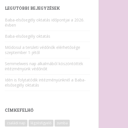
LEGUTÓBBI BEJEGYZÉSEK
Baba-elsősegély oktatás időpontjai a 2026.
évben
Baba-elsősegély oktatás
Módosul a területi védőnők elérhetősége
szeptember 1-jétől
Semmelweis nap alkalmából köszöntötték
intézményünk védőnőit
Idén is folytatódik intézményünknél a Baba-
elsősegély oktatás
CÍMKEFELHŐ
családi nap
légzésfigyelő
zumba