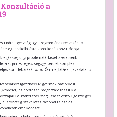
 Konzultáció a
19
 Endre Egészségügyi Programjának részeként a
járóbeteg- szakellátásra vonatkozó konzultációja.
-egészségügyi problématérképet szeretnénk
lei alapján. Az egészségügyi terület komplex
jes körű feltárásához az Ön meglátásai, javaslatai is
 elvárásaihoz igazíthassuk gyermek-háziorvosi
at működését, és pontosan meghatározhassuk a
 hozzájárul a szakellátás megújítását célzó Egészséges
 a járóbeteg szakellátás racionalizálása és
ínvonalának emelkedését.
ményeivel, a helyi egészségügyi és védőnői