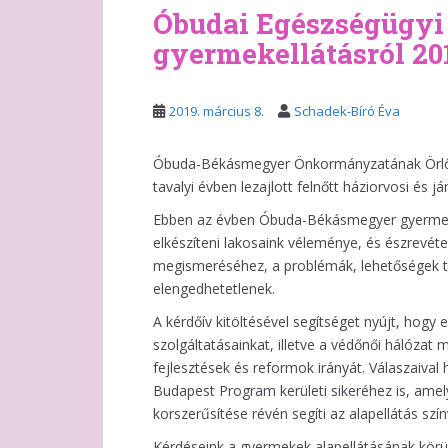
Óbudai Egészségügyi
gyermekellátásról 20
2019. március 8.
Schadek-Bíró Éva
Óbuda-Békásmegyer Önkormányzatának Örlős
tavalyi évben lezajlott felnőtt háziorvosi és 
Ebben az évben Óbuda-Békásmegyer gyermek
elkészíteni lakosaink véleménye, és észrevéte
megismeréséhez, a problémák, lehetőségek tel
elengedhetetlenek.
A kérdőív kitöltésével segítséget nyújt, hogy
szolgáltatásainkat, illetve a védőnői hálóz
fejlesztések és reformok irányát. Válaszaival
Budapest Program kerületi sikeréhez is, amely
korszerűsítése révén segíti az alapellátás sz
Kérdéseink a gyermekek alapellátásának körül