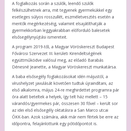
A foglalkozás során a szülők, leendő szülők
felkészülhetnek arra, mit tegyenek gyermekükkel egy
esetleges súlyos rosszullét, eszméletvesztés esetén a
mentők megérkezéséig, valamint elsajátíthatják a
gyermekkorban leggyakrabban előforduló balesetek
elsősegélynyújtási ismereteit.
A program 2019-től, a Magyar Vöröskereszt Budapest
Fővárosi Szervezet III. kerületi Kirendeltségének
együttműködve valósul meg, az előadó Barabás
Dénesné Jeanette, a Magyar Vöröskereszt munkatársa.
A baba elsősegély foglakozásokat idén májustól, a
vírushelyzet javulását követően tudtuk újraindítani, az
első alkalomra, május 24-re meghirdettet programra pár
óra alatt beteltek a helyek, így telt ház mellett – 15
várandós/gyermekes pár, összesen 30 fővel – került sor
az idei első elsősegély oktatásra a San Marco utcai
ÓKK-ban. Azok számára, akik már nem fértek be erre az
időpontra, felajánlottunk egy pótidőpontot is.