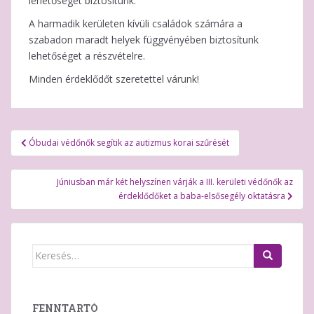
lehetőséget biztosítunk.
A harmadik kerületen kívüli családok számára a
szabadon maradt helyek függvényében biztosítunk
lehetőséget a részvételre.
Minden érdeklődőt szeretettel várunk!
Bejegyzés
Óbudai védőnők segítik az autizmus korai szűrését
navigáció
Júniusban már két helyszínen várják a III. kerületi védőnők az
érdeklődőket a baba-elsősegély oktatásra
Keresés:
FENNTARTÓ