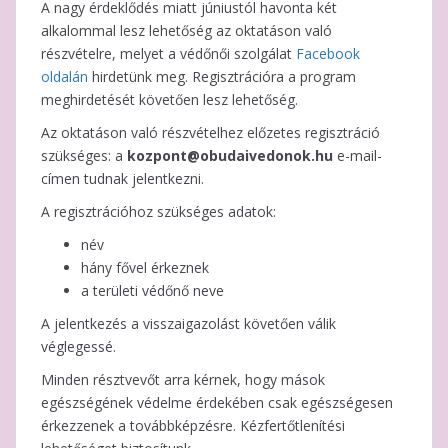
A nagy érdeklődés miatt júniustól havonta két
alkalommal lesz lehetőség az oktatáson való
részvételre, melyet a védőnői szolgálat
Facebook
oldalán
hirdetünk meg. Regisztrációra a program
meghirdetését követően lesz lehetőség.
Az oktatáson való részvételhez előzetes regisztráció
szükséges: a
kozpont@obudaivedonok.hu
e-mail-
címen tudnak jelentkezni.
A regisztrációhoz szükséges adatok:
név
hány fővel érkeznek
a területi védőnő neve
A jelentkezés a visszaigazolást követően válik
véglegessé.
Minden résztvevőt arra kérnek, hogy mások
egészségének védelme érdekében csak egészségesen
érkezzenek a továbbképzésre. Kézfertőtlenítési