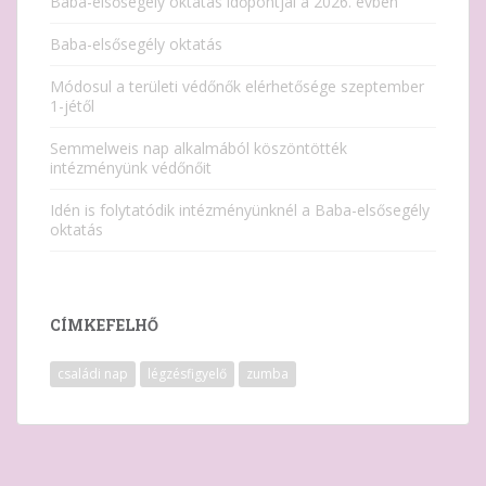
Baba-elsősegély oktatás időpontjai a 2026. évben
Baba-elsősegély oktatás
Módosul a területi védőnők elérhetősége szeptember
1-jétől
Semmelweis nap alkalmából köszöntötték
intézményünk védőnőit
Idén is folytatódik intézményünknél a Baba-elsősegély
oktatás
CÍMKEFELHŐ
családi nap
légzésfigyelő
zumba