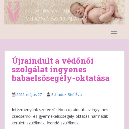
S
k
i
p
t
TOGGLE
o
m
a
i
Újraindult a védőnői
n
szolgálat ingyenes
c
babaelsősegély-oktatása
o
n
t
2022. május 27.
Schadek-Bíró Éva
e
n
t
Intézményünk szervezésében újraindult az ingyenes
csecsemő- és gyermekelsősegély-oktatás harmadik
kerületi szülőknek, leendő szülőknek.